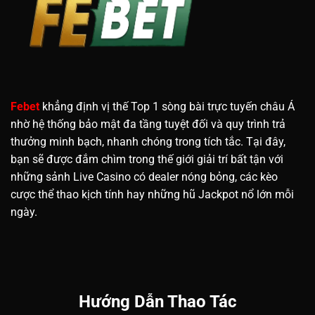
Febet
khẳng định vị thế Top 1 sòng bài trực tuyến châu Á
nhờ hệ thống bảo mật đa tầng tuyệt đối và quy trình trả
thưởng minh bạch, nhanh chóng trong tích tắc. Tại đây,
bạn sẽ được đắm chìm trong thế giới giải trí bất tận với
những sảnh Live Casino có dealer nóng bỏng, các kèo
cược thể thao kịch tính hay những hũ Jackpot nổ lớn mỗi
ngày.
Hướng Dẫn Thao Tác