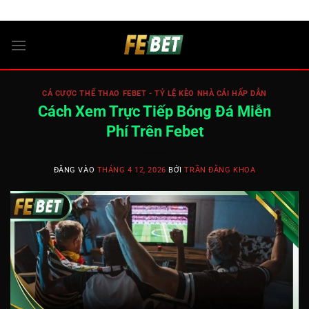
Bỏ
ADD ANYTHING HERE OR JUST REMOVE IT...
qua
nội
dung
CÁ CƯỢC THỂ THAO FEBET - TỶ LỆ KÈO NHÀ CÁI HẤP DẪN
Cách Xem Trực Tiếp Bóng Đá Miễn
Phí Trên Febet
ĐĂNG VÀO
THÁNG 4 12, 2026
BỞI
TRẦN ĐĂNG KHOA