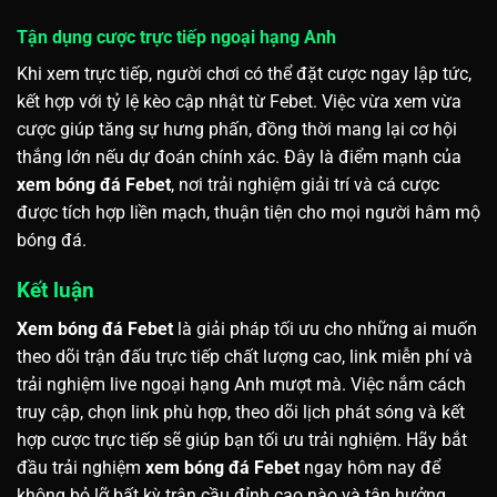
Tận dụng cược trực tiếp ngoại hạng Anh
Khi xem trực tiếp, người chơi có thể đặt cược ngay lập tức,
kết hợp với tỷ lệ kèo cập nhật từ Febet. Việc vừa xem vừa
cược giúp tăng sự hưng phấn, đồng thời mang lại cơ hội
thắng lớn nếu dự đoán chính xác. Đây là điểm mạnh của
xem bóng đá Febet
, nơi trải nghiệm giải trí và cá cược
được tích hợp liền mạch, thuận tiện cho mọi người hâm mộ
bóng đá.
Kết luận
Xem bóng đá Febet
là giải pháp tối ưu cho những ai muốn
theo dõi trận đấu trực tiếp chất lượng cao, link miễn phí và
trải nghiệm live ngoại hạng Anh mượt mà. Việc nắm cách
truy cập, chọn link phù hợp, theo dõi lịch phát sóng và kết
hợp cược trực tiếp sẽ giúp bạn tối ưu trải nghiệm. Hãy bắt
đầu trải nghiệm
xem bóng đá Febet
ngay hôm nay để
không bỏ lỡ bất kỳ trận cầu đỉnh cao nào và tận hưởng