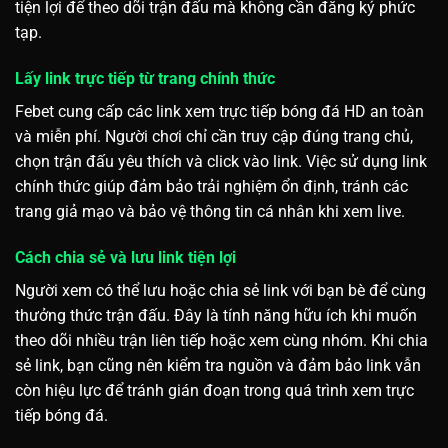
tiện lợi để theo dõi trận đấu mà không cần đăng ký phức
tạp.
Lấy link trực tiếp từ trang chính thức
Febet cung cấp các link xem trực tiếp bóng đá HD an toàn
và miễn phí. Người chơi chỉ cần truy cập đúng trang chủ,
chọn trận đấu yêu thích và click vào link. Việc sử dụng link
chính thức giúp đảm bảo trải nghiệm ổn định, tránh các
trang giả mạo và bảo vệ thông tin cá nhân khi xem live.
Cách chia sẻ và lưu link tiện lợi
Người xem có thể lưu hoặc chia sẻ link với bạn bè để cùng
thưởng thức trận đấu. Đây là tính năng hữu ích khi muốn
theo dõi nhiều trận liên tiếp hoặc xem cùng nhóm. Khi chia
sẻ link, bạn cũng nên kiểm tra nguồn và đảm bảo link vẫn
còn hiệu lực để tránh gián đoạn trong quá trình xem trực
tiếp bóng đá.