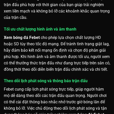
trận đấu phù hợp với thời gian của bạn giúp trải nghiệm
xem liền mạch và không bỏ lỡ các khoảnh khắc quan trọng
của trận cầu.
Tối ưu chất lượng hình ảnh và âm thanh
Xem bóng đá Febet
cho phép lựa chọn chất lượng HD
hoặc SD tùy theo tốc độ mạng. Để tránh tình trạng giật lag,
hãy đảm bảo kết nối mạng ổn định và chọn độ phân giải
phù hợp. Khi hình ảnh và âm thanh được tối ưu, người xem
có thể thưởng thức trận đấu như đang trực tiếp trên sân cỏ,
đồng thời theo dõi diễn biến trận đấu chính xác và chi tiết.
Theo dõi lịch phát sóng và thông báo trận đấu
Febet cung cấp lịch phát sóng trực tiếp, giúp người hâm
mộ dễ dàng theo dõi các trận đấu quan trọng. Người chơi
có thể cài đặt thông báo nhắc nhở trước giờ bóng lăn để
không bỏ lỡ. Việc chủ động theo dõi lịch phát sóng và tận