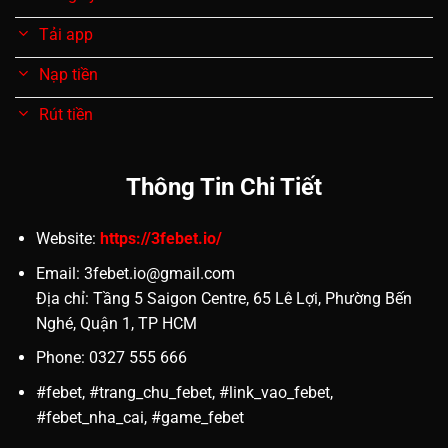
Tải app
Nạp tiền
Rút tiền
Thông Tin Chi Tiết
Website:
https://3febet.io/
Email:
3febet.io@gmail.com
Địa chỉ: Tầng 5 Saigon Centre, 65 Lê Lợi, Phường Bến
Nghé, Quận 1, TP HCM
Phone: 0327 555 666
#febet, #trang_chu_febet, #link_vao_febet,
#febet_nha_cai, #game_febet