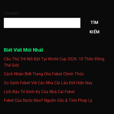
Tìm kiếm
TÌM
KIẾM
Biết Viết Mới Nhất
Cầu Thủ Trẻ Nổi Bật Tại World Cup 2026: 10 Thần Đồng
Thế Giới
Cách Nhận Biết Trang Chủ Febet Chính Thức
So Sánh Febet Với Các Nhà Cái Lâu Đời Hiện Nay
Lịch Bảo Trì Định Kỳ Của Nhà Cái Febet
Febet Của Nước Nào? Nguồn Gốc & Tính Pháp Lý