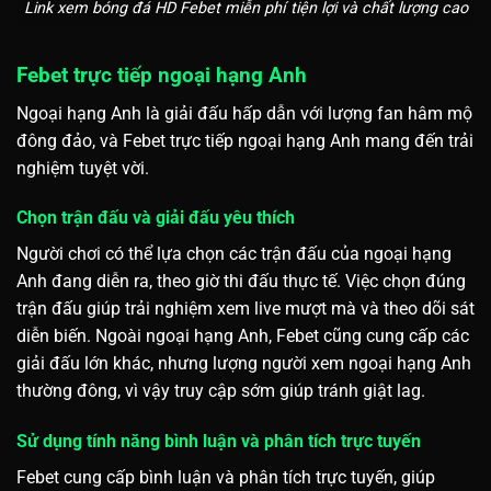
Link xem bóng đá HD Febet miễn phí tiện lợi và chất lượng cao
Febet trực tiếp ngoại hạng Anh
Ngoại hạng Anh là giải đấu hấp dẫn với lượng fan hâm mộ
đông đảo, và Febet trực tiếp ngoại hạng Anh mang đến trải
nghiệm tuyệt vời.
Chọn trận đấu và giải đấu yêu thích
Người chơi có thể lựa chọn các trận đấu của ngoại hạng
Anh đang diễn ra, theo giờ thi đấu thực tế. Việc chọn đúng
trận đấu giúp trải nghiệm xem live mượt mà và theo dõi sát
diễn biến. Ngoài ngoại hạng Anh, Febet cũng cung cấp các
giải đấu lớn khác, nhưng lượng người xem ngoại hạng Anh
thường đông, vì vậy truy cập sớm giúp tránh giật lag.
Sử dụng tính năng bình luận và phân tích trực tuyến
Febet cung cấp bình luận và phân tích trực tuyến, giúp